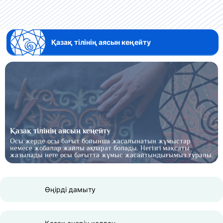
Қазақ тілінің аясын кеңейту
Қазақ тілінің аясын кеңейту
Осы жерде осы бағыт бойынша жасалынатын жұмыстар
немесе жобалар жайлы ақпарат болады. Негізгі мақсаты
жазылады неге осы бағытта жұмыс жасайтындығымыз туралы.
Өңірді дамыту