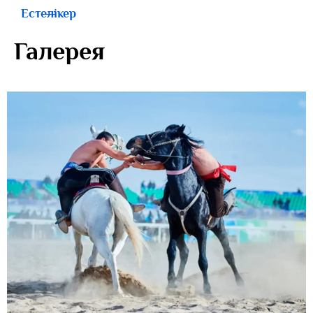
Естелікер
Галерея