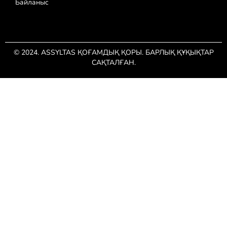
Байланыс
© 2024. ASSYLTAS ҚОҒАМДЫҚ ҚОРЫ. БАРЛЫҚ ҚҰҚЫҚТАР
САҚТАЛҒАН.