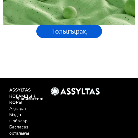
Толығырақ
ASSYLTAS
ҚОҒАМДЫҚ
Реквизиттер:
ҚОРЫ
Ақпарат
Біздің
жобалар
Баспасөз
орталығы