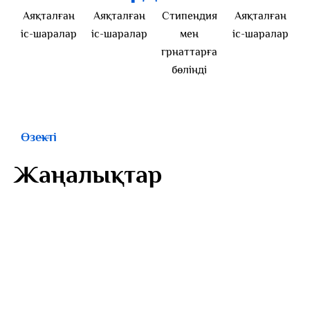
Аяқталған
Аяқталған
Стипендия
Аяқталған
іс-шаралар
іс-шаралар
мен
іс-шаралар
грнаттарға
бөлінді
Өзекті
Жаңалықтар
22.05.2026
«100 ӨЛЕҢ» жобасы рекорд жаңартты