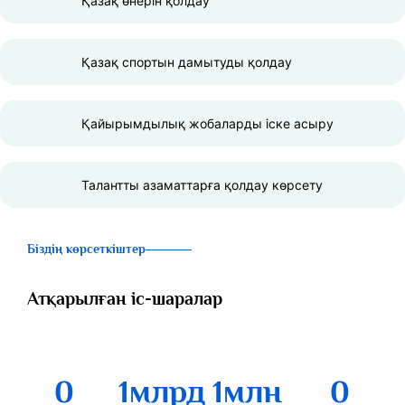
Қазақ өнерін қолдау
Қазақ спортын дамытуды қолдау
Қайырымдылық жобаларды іске асыру
Талантты азаматтарға қолдау көрсету
Біздің көрсеткіштер
Атқарылған іс-шаралар
0
1
млрд
1
млн
0