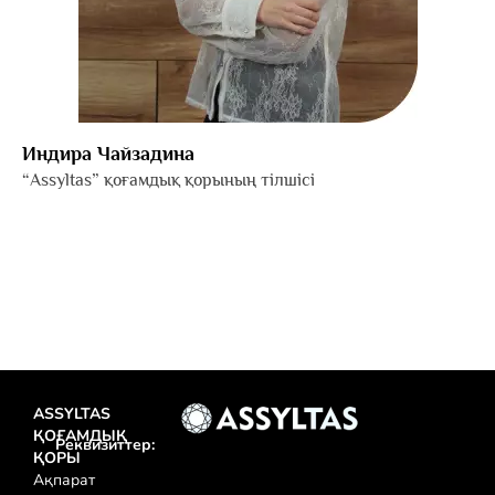
Индира Чайзадина
“Аssyltas” қоғамдық қорының тілшісі
ASSYLTAS
ҚОҒАМДЫҚ
Реквизиттер:
ҚОРЫ
Ақпарат