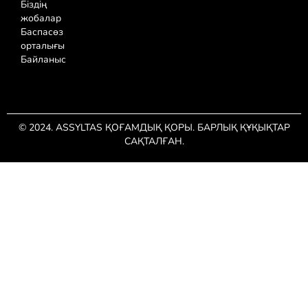
Біздің
жобалар
Баспасөз
орталығы
Байланыс
© 2024. ASSYLTAS ҚОҒАМДЫҚ ҚОРЫ. БАРЛЫҚ ҚҰҚЫҚТАР
САҚТАЛҒАН.