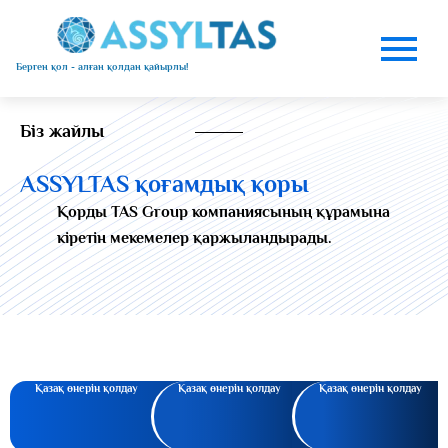
Берген қол - алған қолдан қайырлы!
Біз жайлы
ASSYLTAS қоғамдық қоры
Қорды TAS Group компаниясының құрамына
кіретін мекемелер қаржыландырады.
Қазақ өнерін қолдау
Қазақ өнерін қолдау
Қазақ өнерін қолдау