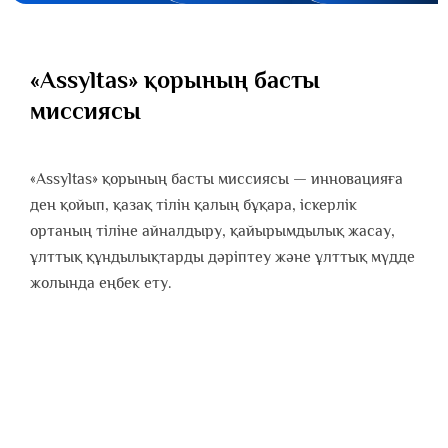
«Аssyltas» қорының басты
миссиясы
«Аssyltas» қорының басты миссиясы — инновацияға
ден қойып, қазақ тілін қалың бұқара, іскерлік
ортаның тіліне айналдыру, қайырымдылық жасау,
ұлттық құндылықтарды дәріптеу және ұлттық мүдде
жолында еңбек ету.