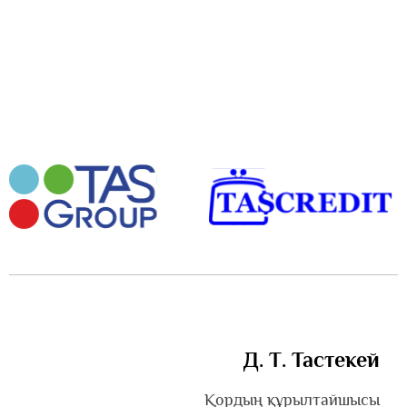
Д. Т. Тастекей
Қордың құрылтайшысы