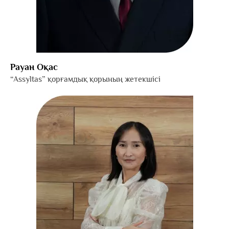
Рауан Оқас
“Assyltas” қорғамдық қорының жетекшісі