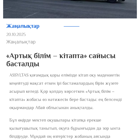
Жаңалықтар
20.10.2025
Жаңалықтар
«Артық білім – кітапта» сайысы
басталды
ASSYLTAS қоғамдық қоры елімізде кітап оқу мәдениетін
кеңейтуді мақсат еткен ірі бастамалардың бірін жүзеге
асырып келеді. Қор қолдау көрсеткен «Артық білім –
кітапта» жобасы өз нәтижесін бере бастады: ең белсенді
оқырмандар Абай облысынан анықталды.
Бұл өңірде мектеп оқушылары кітапқа ерекше
қызығушылық танытып, оқуға бұрынғыдан да зор ынта
білдіруде. Мұндай оң өзгерістер жобаның аясында