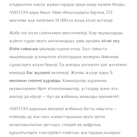
атқарылған нақты жұмыстардың арқасында мүмкін болды.
ASSYLTAS қоры биыл Абай облысындағы барлық 233
мектепке жүк көлігімен 14 000-ға жуық кітап жеткізді.
Жоба тек кітап сыйлаумен шектелмейді. Қор оқушыларды
жүйелі түрде оқуға ынталандыру үшін арнайы
кітап оқу
білім сайысын
ұйымдастырып отыр. Бұл сайыста
оқырмандар ұсынылған кітаптардың мазмұны бойынша
сұрақтарға жауап береді. Ең жоғары нәтижеге қол жеткізген
команда
бас жүлдені
иеленеді. Жалпы жүлде қоры
5
миллион теңгені құрайды.
Командалар құрамына
оқушылармен бірге кітапханашылар, ұстаздар және ата-
аналар да кіреді — бұл да жобаның маңызды ерекшелігі.
ASSYLTAS қорының өкілдері жобаның басты мақсаты –
еліміздің әр жастағы азаматтарының оқуға деген
қызығушылығын арттыру, сондай-ақ цифрлық
құрылғыларға тәуелділікті азайтып, жастардың назарын