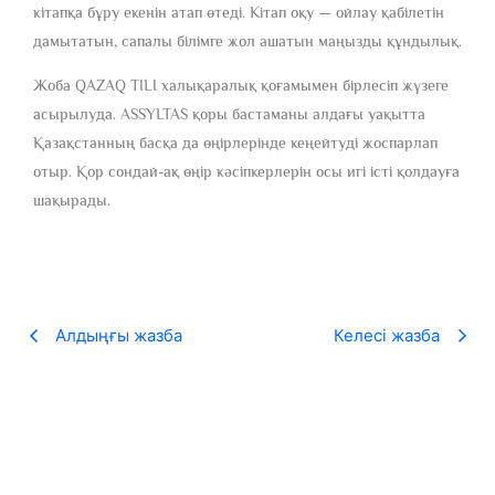
кітапқа бұру екенін атап өтеді. Кітап оқу — ойлау қабілетін
дамытатын, сапалы білімге жол ашатын маңызды құндылық.
Жоба QAZAQ TILI халықаралық қоғамымен бірлесіп жүзеге
асырылуда. ASSYLTAS қоры бастаманы алдағы уақытта
Қазақстанның басқа да өңірлерінде кеңейтуді жоспарлап
отыр. Қор сондай-ақ өңір кәсіпкерлерін осы игі істі қолдауға
шақырады.
Алдыңғы жазба
Келесі жазба
«100 ӨЛЕҢ» жобасы рекорд жаңартты
22.05.2026