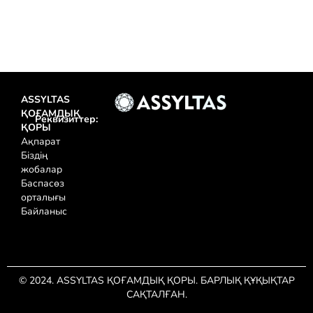
ASSYLTAS
ҚОҒАМДЫҚ
Реквизиттер:
ҚОРЫ
Ақпарат
Біздің
жобалар
Баспасөз
орталығы
Байланыс
© 2024. ASSYLTAS ҚОҒАМДЫҚ ҚОРЫ. БАРЛЫҚ ҚҰҚЫҚТАР
САҚТАЛҒАН.