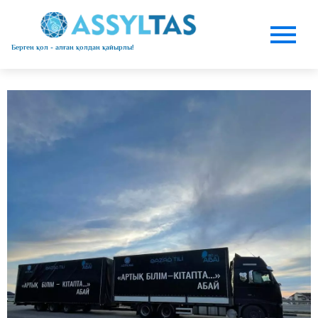
Берген қол - алған қолдан қайырлы!