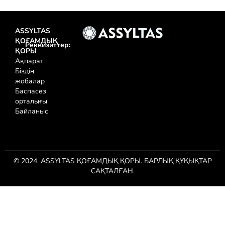
ASSYLTAS
ҚОҒАМДЫҚ
Реквизиттер:
ҚОРЫ
Ақпарат
Біздің
жобалар
Баспасөз
орталығы
Байланыс
© 2024. ASSYLTAS ҚОҒАМДЫҚ ҚОРЫ. БАРЛЫҚ ҚҰҚЫҚТАР
САҚТАЛҒАН.