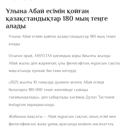
Ұлына Абай есімін қойған
қазақстандықтар 180 мың теңге
алады
Ұлына Абай есімін қойған қазақстандықтар 180 мың теңге
алады
Осыған орай, ASSYLTAS қоғамдық қоры биылғы жылды
Абай жылы деп жариялап, ұлы философтың мұрасын сақтау
мақсатында ерекше бастама көтерді.
«2025 жылғы 10 тамызда дүниеге келген Абай есімді
балаларға 180 000 теңге көлемінде сыйақы
тағайындалады», деп хабарлады кәсіпкер Дулат Тастекей
instagram парақшасында.
Жобаның мақсаты – Абай мұрасын сақтап, оның есімі мен
философиясын жаңа ұрпақ арасында кеңінен насихаттау.