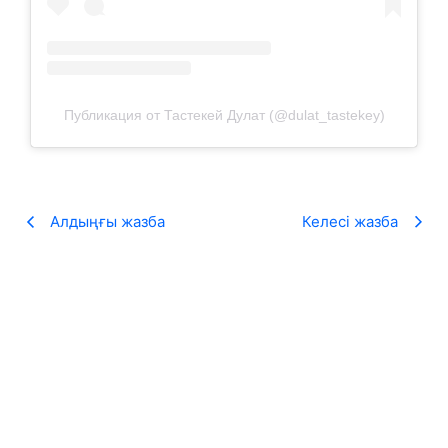
Публикация от Тастекей Дулат (@dulat_tastekey)
Алдыңғы жазба
Келесі жазба
«100 ӨЛЕҢ» жобасы рекорд жаңартты
22.05.2026
ASSYLTAS қоғамдық қоры ұйымдастыратын VI республикалық «100
ӨЛЕҢ» байқауына биыл...
Теңізді оқу