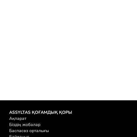
23.04.2026
Ұлттық кітап күніне орай «ASSYLTAS» қоғамдық қоры «Артық білім —.
Теңізді оқу
IX республикалық «Ғылым таппай мақтанба»
12.12.2025
12 желтоқсан күні Алматы қаласы Абай ұлттық мектебінің шаңырағы
Теңізді оқу
ASSYLTAS ҚОҒАМДЫҚ ҚОРЫ
Ақпарат
Біздің жобалар
Баспасөз орталығы
Байланыс