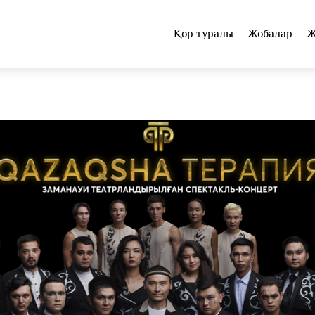
Қор туралы
Жобалар
Ж