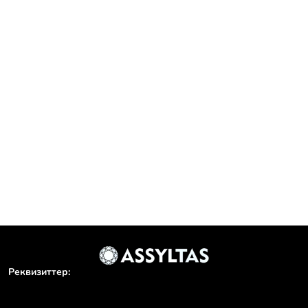
..
 оқушылар айтысы мәресіне жетті
нда жас...
Реквизиттер: