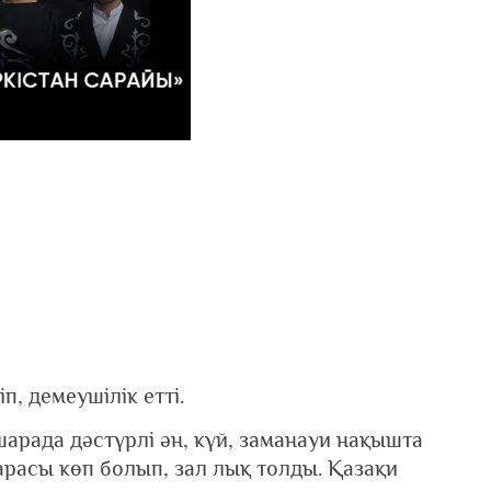
, демеушілік етті.
арада дәстүрлі ән, күй, заманауи нақышта
арасы көп болып, зал лық толды. Қазақи