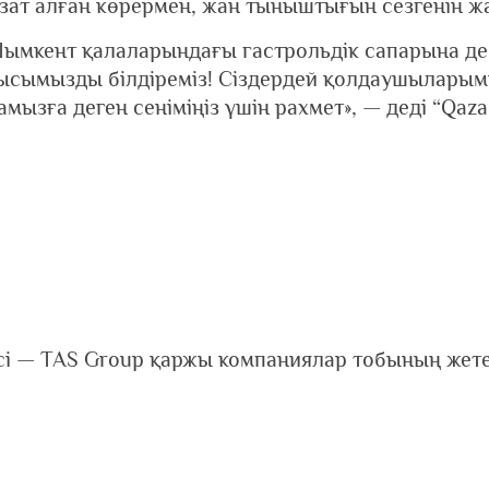
зат алған көрермен, жан тыныштығын сезгенін 
ент қалаларындағы гастрольдік сапарына демеуш
ысымызды білдіреміз! Сіздердей қолдаушыларымы
амызға деген сеніміңіз үшін рахмет», — деді “Qa
ісі — TAS Group қаржы компаниялар тобының жет