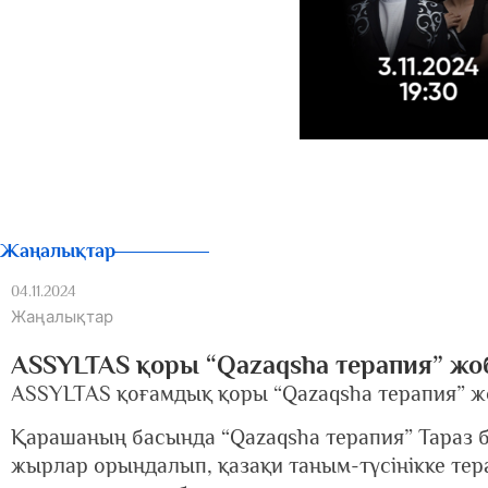
Жаңалықтар
04.11.2024
Жаңалықтар
ASSYLTAS қоры “Qazaqsha терапия” жоб
ASSYLTAS қоғамдық қоры “Qazaqsha терапия” жоб
Қарашаның басында “Qazaqsha терапия” Тараз б
жырлар орындалып, қазақи таным-түсінікке тер