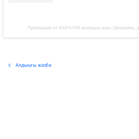
Публикация от ASSYLTAS қоғамдық қоры (@assyltas_q
Алдыңғы жазба
«100 ӨЛЕҢ» жобасы рекорд жаңартты
22.05.2026
ASSYLTAS қоғамдық қоры ұйымдастыратын VI республикалық «100 Ө
Теңізді оқу
Жамбыл облысындағы ауыл мектептеріне 17 