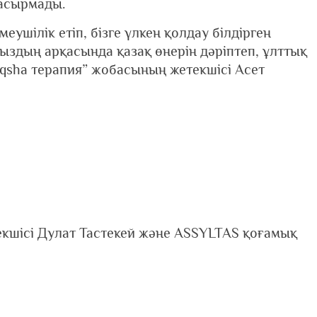
жасырмады.
ілік етіп, бізге үлкен қолдау білдірген
здың арқасында қазақ өнерін дәріптеп, ұлттық
zaqsha терапия” жобасының жетекшісі Асет
екшісі Дулат Тастекей және ASSYLTAS қоғамық