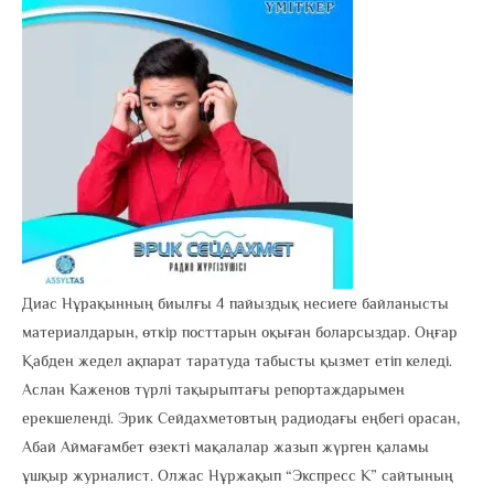
Диас Нұрақынның биылғы 4 пайыздық несиеге байланысты
материалдарын, өткір посттарын оқыған боларсыздар. Оңғар
Қабден жедел ақпарат таратуда табысты қызмет етіп келеді.
Аслан Каженов түрлі тақырыптағы репортаждарымен
ерекшеленді. Эрик Сейдахметовтың радиодағы еңбегі орасан,
Абай Аймағамбет өзекті мақалалар жазып жүрген қаламы
ұшқыр журналист. Oлжас Нұржақып “Экспресс К” сайтының