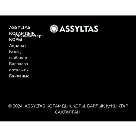
ASSYLTAS
ҚОҒАМДЫҚ
Реквизиттер:
ҚОРЫ
Ақпарат
Біздің
жобалар
Баспасөз
орталығы
Байланыс
© 2024. ASSYLTAS ҚОҒАМДЫҚ ҚОРЫ. БАРЛЫҚ ҚҰҚЫҚТАР
САҚТАЛҒАН.