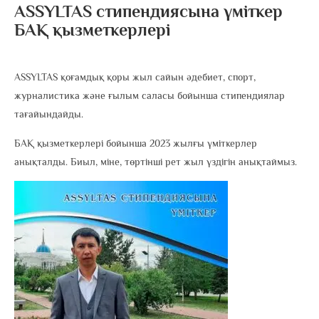
ASSYLTAS стипендиясына үміткер
БАҚ қызметкерлері
ASSYLTAS қоғамдық қоры жыл сайын әдебиет, спорт,
журналистика және ғылым саласы бойынша cтипендиялар
тағайындайды.
БАҚ қызметкерлері бойынша 2023 жылғы үміткерлер
анықталды. Биыл, міне, төртінші рет жыл үздігін анықтаймыз.