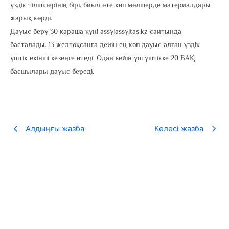
үздік тілшілерінің бірі, биыл өте көп мөлшерде материалдары
жарық көрді.
Дауыс беру 30 қараша күні assylassyltas.kz сайтында
басталады. 13 желтоқсанға дейін ең көп дауыс алған үздік
үштік екінші кезеңге өтеді. Одан кейін үш үштікке 20 БАҚ
басшылары дауыс береді.
Алдыңғы жазба
Келесі жазба
«100 ӨЛЕҢ» жобасы рекорд жаңартты
22.05.2026
ASSYLTAS қоғамдық қоры ұйымдастыратын VI республикалық «100
ӨЛЕҢ» байқауына биыл...