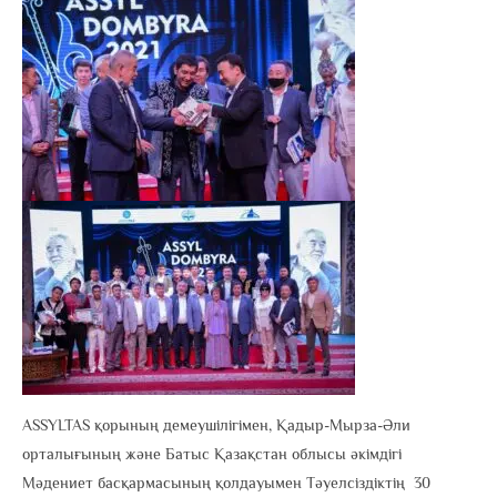
ASSYLTAS қорының демеушілігімен, Қадыр-Мырза-Әли
орталығының және Батыс Қазақстан облысы әкімдігі
Мәдениет басқармасының қолдауымен Тәуелсіздіктің 30