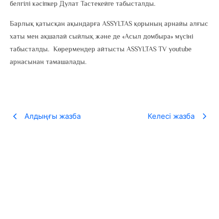
белгілі кәсіпкер Дулат Тастекейге табысталды.
Барлық қатысқан ақындарға ASSYLTAS қорының арнайы алғыс
хаты мен ақшалай сыйлық және де «Асыл домбыра» мүсіні
табысталды. Көрермендер айтысты ASSYLTAS TV youtube
арнасынан тамашалады.
Алдыңғы жазба
Келесі жазба
«100 ӨЛЕҢ» жобасы рекорд жаңартты
22.05.2026
ASSYLTAS қоғамдық қоры ұйымдастыратын VI республикалық «100
ӨЛЕҢ» байқауына биыл...
Теңізді оқу