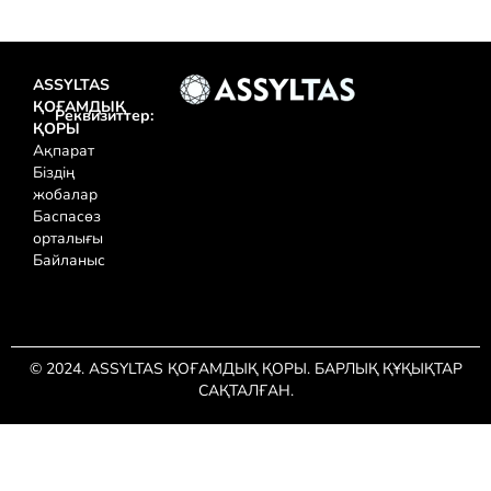
ASSYLTAS
ҚОҒАМДЫҚ
Реквизиттер:
ҚОРЫ
Ақпарат
Біздің
жобалар
Баспасөз
орталығы
Байланыс
© 2024. ASSYLTAS ҚОҒАМДЫҚ ҚОРЫ. БАРЛЫҚ ҚҰҚЫҚТАР
САҚТАЛҒАН.