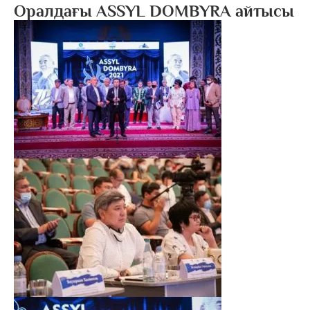
Оралдағы ASSYL DOMBYRA айтысы