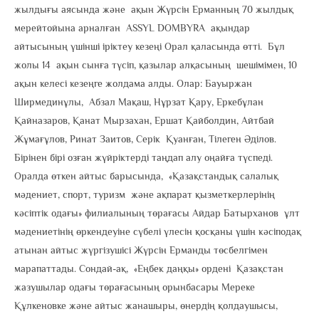
жылдығы аясында және ақын Жүрсін Ерманның 70 жылдық
мерейтойына арналған ASSYL DOMBYRA ақындар
айтысының үшінші іріктеу кезеңі Орал қаласында өтті. Бұл
жолы 14 ақын сынға түсіп, қазылар алқасының шешімімен, 10
ақын келесі кезеңге жолдама алды. Олар: Бауыржан
Ширмединұлы, Абзал Мақаш, Нұрзат Қару, Еркебұлан
Қайназаров, Қанат Мырзахан, Ершат Қайболдин, Айтбай
Жұмағұлов, Ринат Заитов, Серік Қуанған, Тілеген Әділов.
Бірінен бірі озған жүйріктерді таңдап алу оңайға түспеді.
Оралда өткен айтыс барысында, «Қазақстандық салалық
мәдениет, спорт, туризм және ақпарат қызметкерлерінің
кәсіптік одағы» филиалының төрағасы Айдар Батырханов ұлт
мәдениетінің өркендеуіне сүбелі үлесін қосқаны үшін кәсіподақ
атынан айтыс жүргізушісі Жүрсін Ерманды төсбелгімен
марапаттады. Сондай-ақ, «Еңбек даңқы» ордені Қазақстан
жазушылар одағы төрағасының орынбасары Мереке
Құлкеновке және айтыс жанашыры, өнердің қолдаушысы,