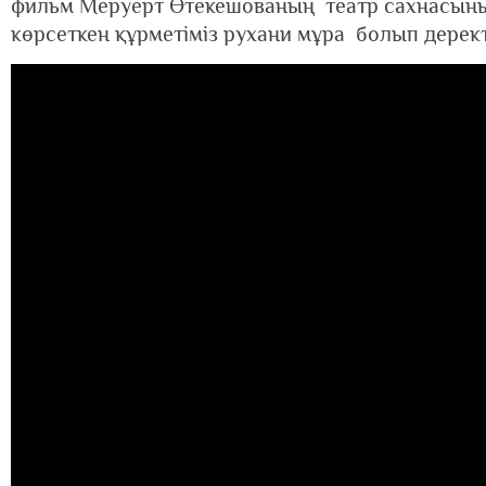
фильм Меруерт Өтекешованың театр сахнасының
көрсеткен құрметіміз рухани мұра болып дерек