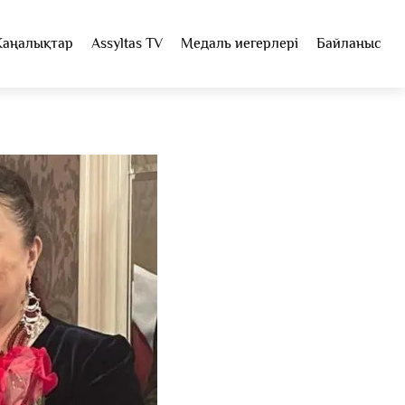
аңалықтар
Assyltas TV
Медаль иегерлері
Байланыс