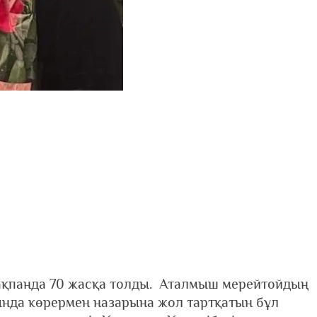
ақпанда 70 жасқа толды. Аталмыш мерейтойдың
ында көрермен назарына жол тартқатын бұл