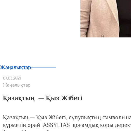
Жаңалықтар
07.03.2021
Жаңалықтар
Қазақтың — Қыз Жібегі
Қазақтың — Қыз Жібегі, сұлулықтың символына
құрметін орай ASSYLTAS қоғамдық қоры дерект