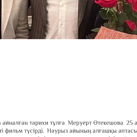
 айналған тарихи тұлға Меруерт Өтекешова 25 
і фильм түсірді. Наурыз айының алғашқы аптас