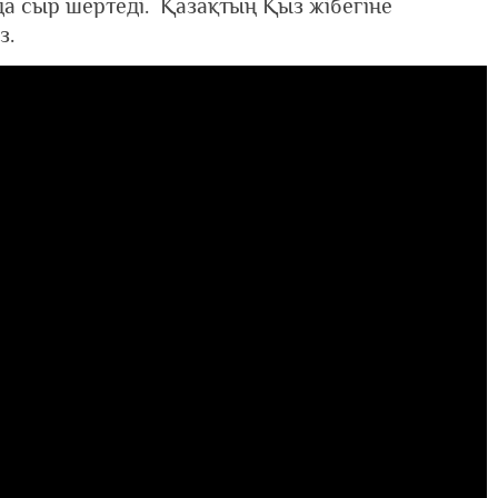
а сыр шертеді. Қазақтың Қыз жібегіне
з.