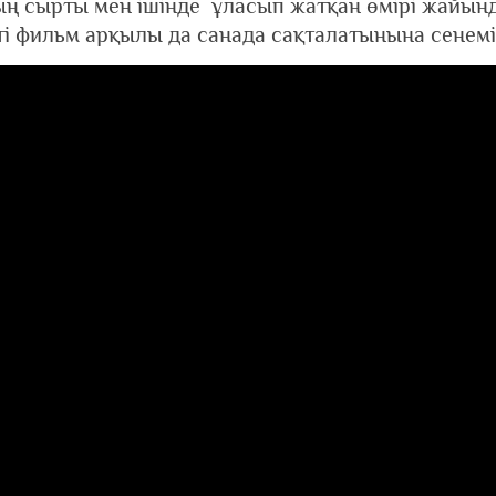
 сырты мен ішінде ұласып жатқан өмірі жайынд
ті фильм арқылы да санада сақталатынына сенемі