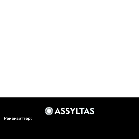
..
 оқушылар айтысы мәресіне жетті
нда жас...
Реквизиттер: