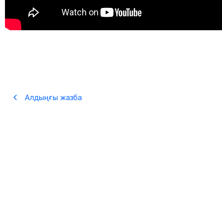
Алдыңғы жазба
«100 ӨЛЕҢ» жобасы рекорд жаңартты
22.05.2026
ASSYLTAS қоғамдық қоры ұйымдастыратын VI республикалық «100 Ө
Теңізді оқу
Жамбыл облысындағы ауыл мектептеріне 17 
23.04.2026