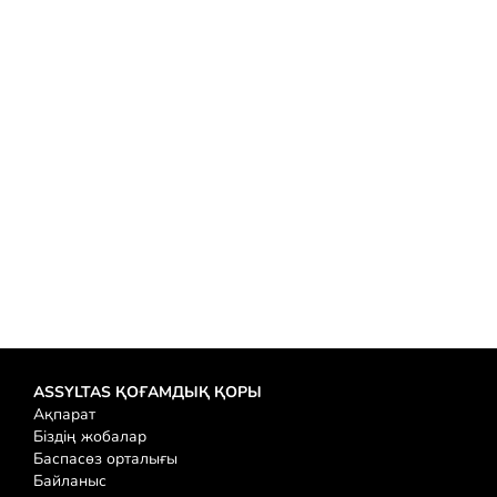
Ұлттық кітап күніне орай «ASSYLTAS» қоғамдық қоры «Артық білім —.
Теңізді оқу
IX республикалық «Ғылым таппай мақтанба»
12.12.2025
12 желтоқсан күні Алматы қаласы Абай ұлттық мектебінің шаңырағы
Теңізді оқу
ASSYLTAS ҚОҒАМДЫҚ ҚОРЫ
Ақпарат
Біздің жобалар
Баспасөз орталығы
Байланыс