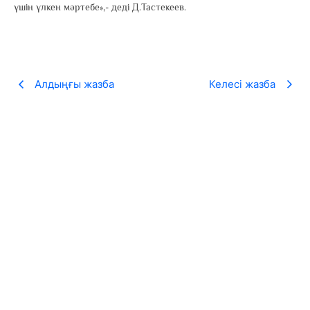
үшін үлкен мәртебе»,- деді Д.Тастекеев.
Алдыңғы жазба
Келесі жазба
«100 ӨЛЕҢ» жобасы рекорд жаңартты
22.05.2026
ASSYLTAS қоғамдық қоры ұйымдастыратын VI республикалық «100
ӨЛЕҢ» байқауына биыл...
Теңізді оқу
Жамбыл облысындағы ауыл мектептеріне
17 мыңнан астам кітап таратылды
23.04.2026
Ұлттық кітап күніне орай «ASSYLTAS» қоғамдық қоры «Артық білім