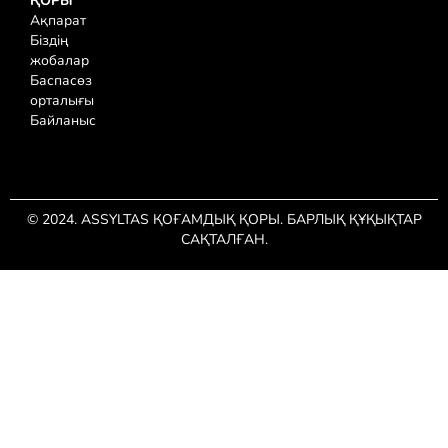
ҚОРЫ
Ақпарат
Біздің
жобалар
Баспасөз
орталығы
Байланыс
© 2024. ASSYLTAS ҚОҒАМДЫҚ ҚОРЫ. БАРЛЫҚ ҚҰҚЫҚТАР
САҚТАЛҒАН.