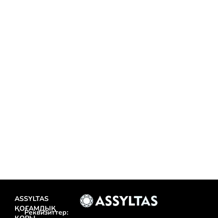
—...
Теңізді оқу
IX республикалық «Ғылым таппай
мақтанба» оқушылар айтысы мәресіне
жетті
12.12.2025
12 желтоқсан күні Алматы қаласы Абай ұлттық мектебінің
шаңырағында жас...
Теңізді оқу
ASSYLTAS
ҚОҒАМДЫҚ
Реквизиттер: