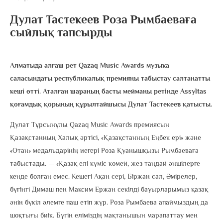
Дулат Тастекеев Роза Рымбаеваға
сыйлық тапсырды
Алматыда алғаш рет Qazaq Music Awards музыка
саласындағы республикалық премияны табыстау салтанатты
кеші өтті. Аталған шараның басты мейманы ретінде Assyltas
қоғамдық қорының құрылтайшысы Дулат Тастекеев қатысты.
Дулат Тұрсынұлы Qazaq Music Awards премиясын
Қазақстанның Халық әртісі, «Қазақстанның Еңбек ері» және
«Отан» медальдарінің иегері Роза Қуанышқызы Рымбаеваға
табыстады. — «Қазақ елі күміс көмей, жез таңдай әншілерге
кенде болған емес. Кешегі Ақан сері, Біржан сал, Әмірелер,
бүгінгі Димаш пен Максим Ержан секілді бауырларымыз қазақ
әнін бүкіл әлемге паш етіп жүр. Роза Рымбаева апаймыздың да
шоқтығы биік. Бүгін еліміздің мақтанышын марапаттау мен